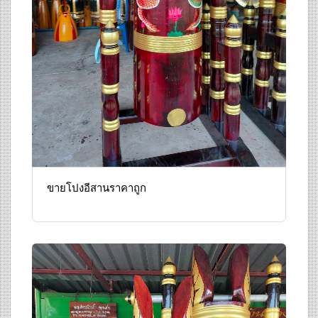
ขายโปงอีสานราคาถูก