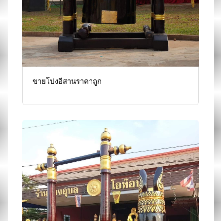
ขายโปงอีสานราคาถูก