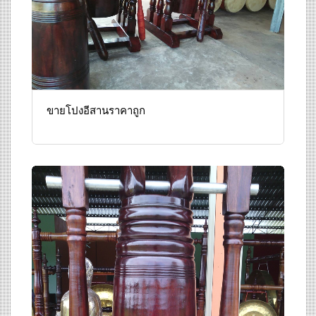
ขายโปงอีสานราคาถูก