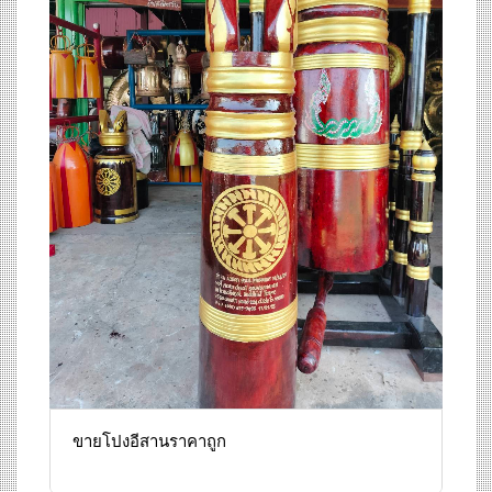
ขายโปงอีสานราคาถูก