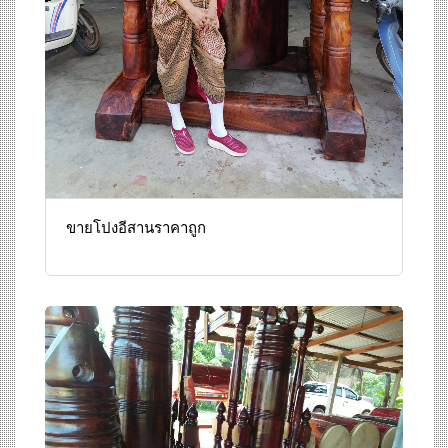
ขายโปงอีสานราคาถูก