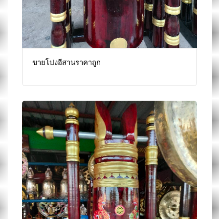
ขายโปงอีสานราคาถูก