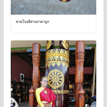
ขายโปงอีสานราคาถูก