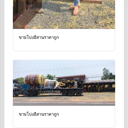
ขายโปงอีสานราคาถูก
ขายโปงอีสานราคาถูก