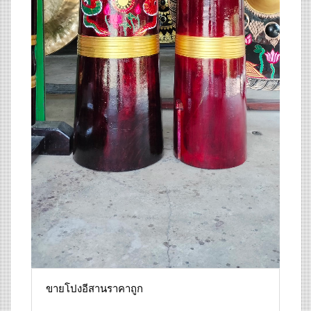
ขายโปงอีสานราคาถูก