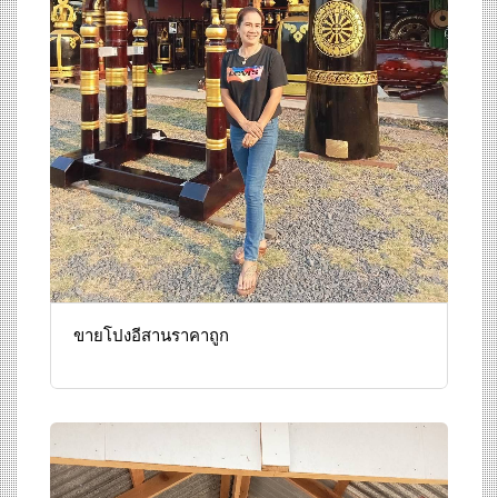
ขายโปงอีสานราคาถูก