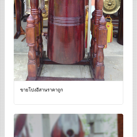
ขายโปงอีสานราคาถูก