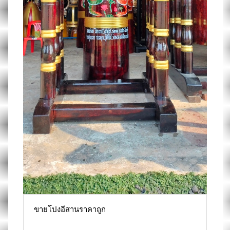
ขายโปงอีสานราคาถูก