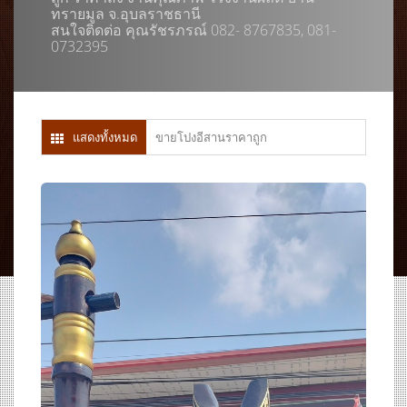
ทรายมูล จ.อุบลราชธานี
สนใจติดต่อ คุณรัชรภรณ์ 082- 8767835, 081-
0732395
แสดงทั้งหมด
ขายโปงอีสานราคาถูก