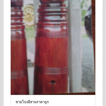
ขายโปงอีสานราคาถูก